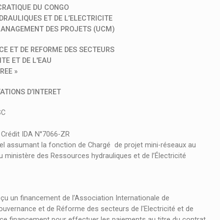
CRATIQUE DU CONGO
RAULIQUES ET DE L’ELECTRICITE
 MANAGEMENT DES PROJETS (UCM)
CE ET DE REFORME DES SECTEURS
ITE ET DE L'EAU
REE »
ATIONS D’INTERET
SC
rédit IDA N°7066-ZR
el assumant la fonction de Chargé de projet mini-réseaux au
 ministère des Ressources hydrauliques et de l’Électricité
u un financement de l’Association Internationale de
ouvernance et de Réforme des secteurs de l'Electricité et de
de ce financement pour effectuer les paiements au titre du contrat