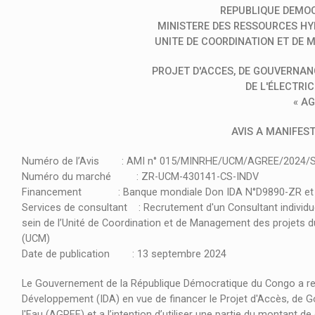
REPUBLIQUE DEMO
MINISTERE DES RESSOURCES HYD
UNITE DE COORDINATION ET DE
PROJET D'ACCES, DE GOUVERNAN
DE L'ÉLECTRIC
« AG
AVIS A MANIFEST
Numéro de l’Avis : AMI n° 015/MINRHE/UCM/AGREE/2024/
Numéro du marché : ZR-UCM-430141-CS-INDV
Financement : Banque mondiale Don IDA N°D9890-ZR et C
Services de consultant : Recrutement d'un Consultant individu
sein de l’Unité de Coordination et de Management des projets du
(UCM)
Date de publication : 13 septembre 2024
Le Gouvernement de la République Démocratique du Congo a reç
Développement (IDA) en vue de financer le Projet d'Accès, de G
l'Eau (AGREE) et a l’intention d’utiliser une partie du montant 