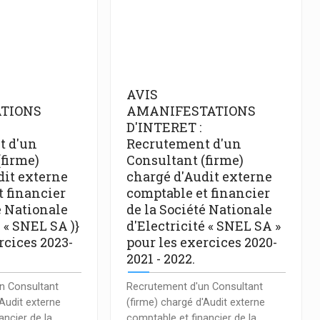
AVIS
TIONS
AMANIFESTATIONS
D'INTERET :
t d'un
Recrutement d'un
(firme)
Consultant (firme)
dit externe
chargé d'Audit externe
t financier
comptable et financier
é Nationale
de la Société Nationale
é « SNEL SA )}
d'Electricité « SNEL SA »
rcices 2023-
pour les exercices 2020-
.
2021 - 2022.
n Consultant
Recrutement d'un Consultant
'Audit externe
(firme) chargé d'Audit externe
ancier de la
comptable et financier de la