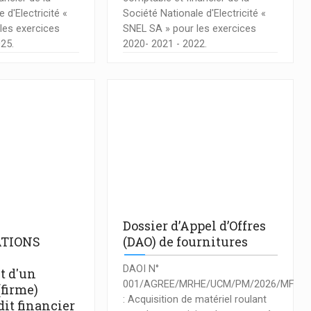
 d'Electricité «
Société Nationale d'Electricité «
les exercices
SNEL SA » pour les exercices
025.
2020- 2021 - 2022.
Dossier d’Appel d’Offres
TIONS
(DAO) de fournitures
DAOI N°
t d'un
001/AGREE/MRHE/UCM/PM/2026/MF
(firme)
: Acquisition de matériel roulant
it financier