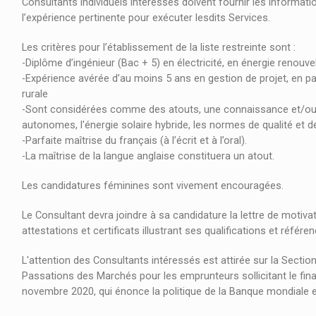
Consultants individuels intéressés doivent fournir les informati
l’expérience pertinente pour exécuter lesdits Services.
Les critères pour l’établissement de la liste restreinte sont :
-Diplôme d’ingénieur (Bac + 5) en électricité, en énergie renou
-Expérience avérée d’au moins 5 ans en gestion de projet, en part
rurale
-Sont considérées comme des atouts, une connaissance et/ou
autonomes, l'énergie solaire hybride, les normes de qualité et de 
-Parfaite maîtrise du français (à l’écrit et à l’oral).
-La maîtrise de la langue anglaise constituera un atout.
Les candidatures féminines sont vivement encouragées.
Le Consultant devra joindre à sa candidature la lettre de motivat
attestations et certificats illustrant ses qualifications et réf
L'attention des Consultants intéressés est attirée sur la Section
Passations des Marchés pour les emprunteurs sollicitant le fina
novembre 2020, qui énonce la politique de la Banque mondiale e