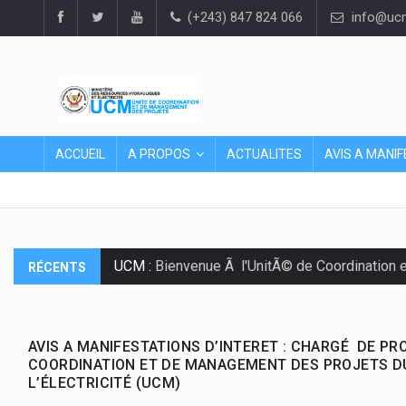
(+243) 847 824 066
info@ucm
ACCUEIL
A PROPOS
ACTUALITES
AVIS A MANIF
UCM :
Bienvenue Ã l'UnitÃ© de Coordination 
RÉCENTS
AVIS A MANIFESTATIONS D’INTERET : CHARGÉ DE PRO
COORDINATION ET DE MANAGEMENT DES PROJETS D
L’ÉLECTRICITÉ (UCM)