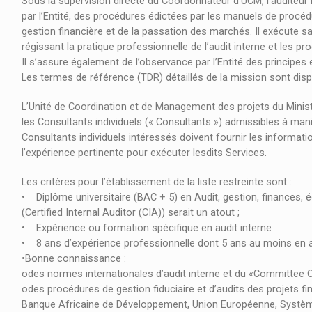
Sous la supervision directe du Coordonnateur d’UCM, l’auditeur i
par l’Entité, des procédures édictées par les manuels de procéd
gestion financière et de la passation des marchés. Il exécute 
régissant la pratique professionnelle de l’audit interne et les 
Il s’assure également de l’observance par l’Entité des principes 
Les termes de référence (TDR) détaillés de la mission sont dis
L’Unité de Coordination et de Management des projets du Ministè
les Consultants individuels (« Consultants ») admissibles à manif
Consultants individuels intéressés doivent fournir les informati
l’expérience pertinente pour exécuter lesdits Services.
Les critères pour l’établissement de la liste restreinte sont :
• Diplôme universitaire (BAC + 5) en Audit, gestion, finances, éc
(Certified Internal Auditor (CIA)) serait un atout ;
• Expérience ou formation spécifique en audit interne
• 8 ans d’expérience professionnelle dont 5 ans au moins en a
•Bonne connaissance :
odes normes internationales d’audit interne et du «Committee
odes procédures de gestion fiduciaire et d’audits des projets 
Banque Africaine de Développement, Union Européenne, Systèm