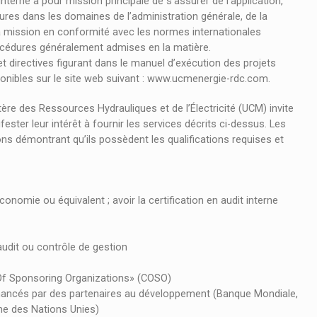
nterne a pour mission principale de s’assurer de l’application,
ures dans les domaines de l’administration générale, de la
sa mission en conformité avec les normes internationales
procédures généralement admises en la matière.
et directives figurant dans le manuel d’exécution des projets
ponibles sur le site web suivant : www.ucmenergie-rdc.com.
re des Ressources Hydrauliques et de l’Électricité (UCM) invite
ester leur intérêt à fournir les services décrits ci-dessus. Les
ons démontrant qu’ils possèdent les qualifications requises et
onomie ou équivalent ; avoir la certification en audit interne
udit ou contrôle de gestion
 Of Sponsoring Organizations» (COSO)
financés par des partenaires au développement (Banque Mondiale,
e des Nations Unies)