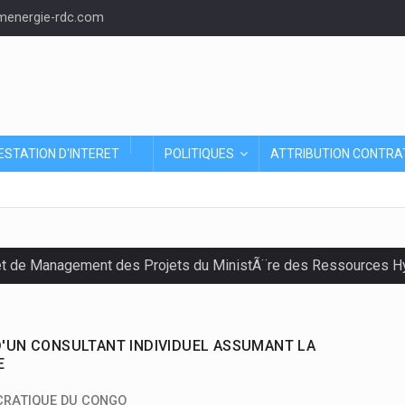
energie-rdc.com
ESTATION D'INTERET
POLITIQUES
ATTRIBUTION CONTRA
et de Management des Projets du MinistÃ¨re des Ressources Hyd
D'UN CONSULTANT INDIVIDUEL ASSUMANT LA
E
CRATIQUE DU CONGO