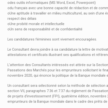
odes outils informatiques (MS Word, Excel, Powerpoint)
odu français avec une bonne capacité de rédaction et de com
oUne aptitude à travailler en milieu multiculturel, au sein d’une é
respect des délais
oUne probité morale et intellectuelle
oUn sens de responsabilité et de confidentialité
Les candidatures féminines sont vivement encouragées.
Le Consultant devra joindre à sa candidature la lettre de motivat
attestations et certificats illustrant ses qualifications et réf
L'attention des Consultants intéressés est attirée sur la Section
Passations des Marchés pour les emprunteurs sollicitant le fina
novembre 2020, qui énonce la politique de la Banque mondiale e
Un consultant sera sélectionné selon la méthode de sélection ag
section VII, paragraphes 7.36 et 7.37 du règlement de Passatio
de projets d’investissement (FPI), quatrième édition, novembre 
emprunteurs de la Banque mondiale dans le cadre des prêts de la