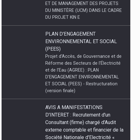
ENVIRONNEMENTAL ET SOCIAL
(PEES)
Projet d'Accès, de Gouvernance et de
Réforme des Secteurs de l'Électricité
et de l'Eau (AGREE) : PLAN
D'ENGAGEMENT ENVIRONNEMENTAL
ET SOCIAL (PEES) - Restructuration
(version finale)
AVIS A MANIFESTATIONS
D'INTERET : Recrutement d'un
Consultant (firme) chargé d'Audit
externe comptable et financier de la
Société Nationale d'Electricité «
SNEL SA )} pour les exercices
2023- 2024 et 2025.
Recrutement d'un Consultant (firme)
chargé d'Audit externe comptable et
financier de la Société Nationale
d'Electricité « SNEL SA )} pour les