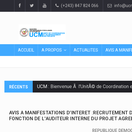
(+243) 847 824 066
info@ucm
ACCUEIL
A PROPOS
ACTUALITES
AVIS A MANIF
UCM :
Bienvenue Ã l'UnitÃ© de Coordination 
RÉCENTS
AVIS A MANIFESTATIONS D’INTERET :RECRUTEMENT 
FONCTION DE L'AUDITEUR INTERNE DU PROJET AGRE
REPUBLIQUE DEMO