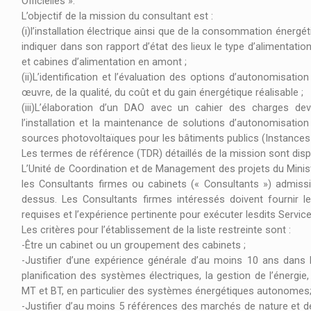
Officielles ».
L’objectif de la mission du consultant est :
(i)l’installation électrique ainsi que de la consommation énerg
indiquer dans son rapport d’état des lieux le type d’alimentati
et cabines d’alimentation en amont ;
(ii)L’identification et l’évaluation des options d’autonomisati
œuvre, de la qualité, du coût et du gain énergétique réalisable ;
(iii)L’élaboration d’un DAO avec un cahier des charges deva
l’installation et la maintenance de solutions d’autonomisatio
sources photovoltaïques pour les bâtiments publics (Instances Of
Les termes de référence (TDR) détaillés de la mission sont dis
L’Unité de Coordination et de Management des projets du Ministè
les Consultants firmes ou cabinets (« Consultants ») admissibl
dessus. Les Consultants firmes intéressés doivent fournir le
requises et l’expérience pertinente pour exécuter lesdits Servic
Les critères pour l’établissement de la liste restreinte sont :
-Être un cabinet ou un groupement des cabinets ;
-Justifier d’une expérience générale d’au moins 10 ans dans le
planification des systèmes électriques, la gestion de l’énergie, 
MT et BT, en particulier des systèmes énergétiques autonomes
-Justifier d’au moins 5 références des marchés de nature et d