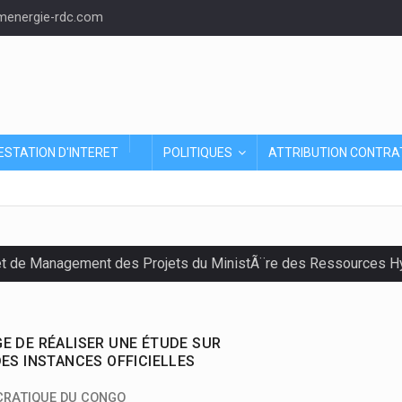
energie-rdc.com
ESTATION D'INTERET
POLITIQUES
ATTRIBUTION CONTRA
et de Management des Projets du MinistÃ¨re des Ressources Hyd
RGE DE RÉALISER UNE ÉTUDE SUR
ES INSTANCES OFFICIELLES
CRATIQUE DU CONGO