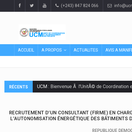
(+243) 847 824 066
info@ucm
ACCUEIL
A PROPOS
ACTUALITES
AVIS A MANIF
UCM :
Bienvenue Ã l'UnitÃ© de Coordination 
RÉCENTS
RECRUTEMENT D’UN CONSULTANT (FIRME) EN CHA
L’AUTONOMISATION ÉNERGÉTIQUE DES BÂTIMENTS D
REPUBLIQUE DEMO