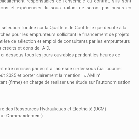
olidairement responsables de l’ensemble du contrat, s’ils sont
ations et expériences du sous-traitant ne seront pas prises en
ection fondée sur la Qualité et le Coût telle que décrite à la
chés pour les emprunteurs sollicitant le financement de projets
tière de sélection et emploi de consultants par les emprunteurs
crédits et dons de l’AID.
 ci-dessous tous les jours ouvrables pendant les heures de
t être remises par écrit à l'adresse ci-dessous (par courrier
oût 2025 et porter clairement la mention : « AMI n°
(firme) en charge de réaliser une étude sur l’autonomisation
re des Ressources Hydrauliques et Electricité (UCM)
 Haut Commandement)