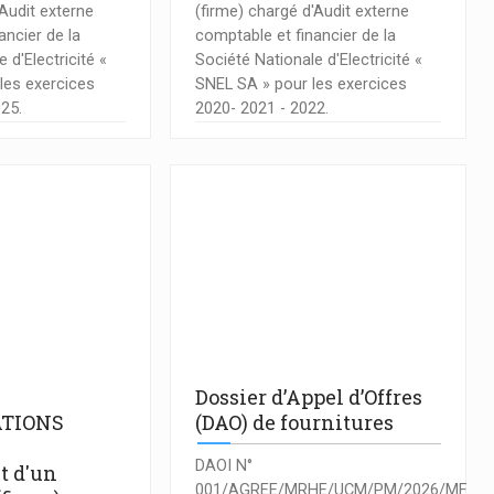
'Audit externe
(firme) chargé d'Audit externe
ancier de la
comptable et financier de la
 d'Electricité «
Société Nationale d'Electricité «
les exercices
SNEL SA » pour les exercices
025.
2020- 2021 - 2022.
Dossier d’Appel d’Offres
TIONS
(DAO) de fournitures
DAOI N°
t d'un
001/AGREE/MRHE/UCM/PM/2026/MF