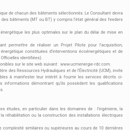
étique de chacun des bâtiments sélectionnés. Le Consultant devra
on des bâtiments (MT ou BT) y compris l’état général des feeders
on énergétique les plus optimales sur le plan du délai de mise en
nt permettre de réaliser un Projet Pilote pour l’acquisition,
n énergétique constituées d’interventions écoénergétiques et de
ficielles identifiées).
ponibles sur le site web suivant : www.ucmenergie-rdc.com.
re des Ressources Hydrauliques et de l’Électricité (UCM), invite
es à manifester leur intérêt à fournir les services décrits ci-
s informations démontrant qu’ils possèdent les qualifications
es.
s études, en particulier dans les domaines de : l’ingénierie, la
la réhabilitation ou la construction des installations électriques
;
e complexité similaires ou supérieures au cours de 10 dernières