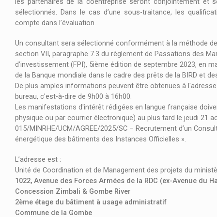
les partenaires de la coentreprise seront conjointement et s
sélectionnés. Dans le cas d’une sous-traitance, les qualific
compte dans l’évaluation.
Un consultant sera sélectionné conformément à la méthode de sél
section VII, paragraphe 7.3 du règlement de Passations des Mar
d’investissement (FPI), 5ième édition de septembre 2023, en ma
de la Banque mondiale dans le cadre des prêts de la BIRD et des 
De plus amples informations peuvent être obtenues à l'adresse
bureau, c'est-à-dire de 9h00 à 16h00.
Les manifestations d'intérêt rédigées en langue française doiven
physique ou par courrier électronique) au plus tard le jeudi 21 a
015/MINRHE/UCM/AGREE/2025/SC – Recrutement d’un Consultant 
énergétique des bâtiments des Instances Officielles ».
L’adresse est :
Unité de Coordination et de Management des projets du ministè
1022, Avenue des Forces Armées de la RDC (ex-Avenue du
Concession Zimbali & Gombe River
2ème étage du bâtiment à usage administratif
Commune de la Gombe