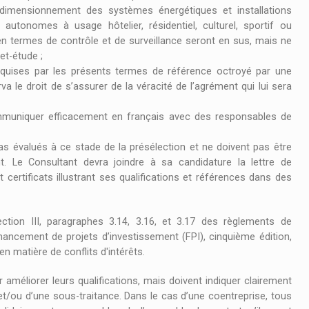
dimensionnement des systèmes énergétiques et installations
utonomes à usage hôtelier, résidentiel, culturel, sportif ou
en termes de contrôle et de surveillance seront en sus, mais ne
et-étude ;
requises par les présents termes de référence octroyé par une
va le droit de s’assurer de la véracité de l’agrément qui lui sera
ommuniquer efficacement en français avec des responsables de
pas évalués à ce stade de la présélection et ne doivent pas être
t. Le Consultant devra joindre à sa candidature la lettre de
 certificats illustrant ses qualifications et références dans des
ection III, paragraphes 3.14, 3.16, et 3.17 des règlements de
nancement de projets d’investissement (FPI), cinquième édition,
n matière de conflits d'intérêts.
améliorer leurs qualifications, mais doivent indiquer clairement
et/ou d’une sous-traitance. Dans le cas d’une coentreprise, tous