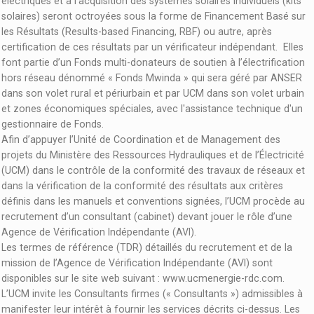
électriques et à l’acquisition des systèmes solaires individuels (kits
solaires) seront octroyées sous la forme de Financement Basé sur
les Résultats (Results-based Financing, RBF) ou autre, après
certification de ces résultats par un vérificateur indépendant. Elles
font partie d’un Fonds multi-donateurs de soutien à l’électrification
hors réseau dénommé « Fonds Mwinda » qui sera géré par ANSER
dans son volet rural et périurbain et par UCM dans son volet urbain
et zones économiques spéciales, avec l'assistance technique d'un
gestionnaire de Fonds.
Afin d’appuyer l’Unité de Coordination et de Management des
projets du Ministère des Ressources Hydrauliques et de l’Électricité
(UCM) dans le contrôle de la conformité des travaux de réseaux et
dans la vérification de la conformité des résultats aux critères
définis dans les manuels et conventions signées, l’UCM procède au
recrutement d’un consultant (cabinet) devant jouer le rôle d’une
Agence de Vérification Indépendante (AVI).
Les termes de référence (TDR) détaillés du recrutement et de la
mission de l’Agence de Vérification Indépendante (AVI) sont
disponibles sur le site web suivant : www.ucmenergie-rdc.com.
L’UCM invite les Consultants firmes (« Consultants ») admissibles à
manifester leur intérêt à fournir les services décrits ci-dessus. Les