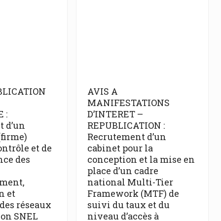
BLICATION
AVIS A
E
MANIFESTATIONS
 :
D’INTERET –
t d’un
REPUBLICATION :
(firme)
Recrutement d’un
ntrôle et de
cabinet pour la
nce des
conception et la mise en
place d’un cadre
ement,
national Multi-Tier
n et
Framework (MTF) de
 des réseaux
suivi du taux et du
tion SNEL
niveau d’accès à