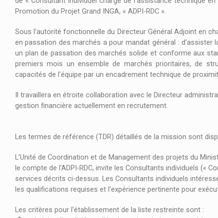
de « Consultant individuel chargé de l’assistance technique e
Promotion du Projet Grand INGA, « ADPI-RDC ».
Sous l’autorité fonctionnelle du Directeur Général Adjoint en cha
en passation des marchés a pour mandat général : d’assister la d
un plan de passation des marchés solide et conforme aux stand
premiers mois un ensemble de marchés prioritaires, de stru
capacités de l’équipe par un encadrement technique de proximit
Il travaillera en étroite collaboration avec le Directeur administra
gestion financière actuellement en recrutement.
Les termes de référence (TDR) détaillés de la mission sont dis
L’Unité de Coordination et de Management des projets du Minist
le compte de l’ADPI-RDC, invite les Consultants individuels (« Co
services décrits ci-dessus. Les Consultants individuels intéres
les qualifications requises et l’expérience pertinente pour exécu
Les critères pour l’établissement de la liste restreinte sont :