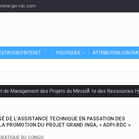
energie-rdc.com
ESTATION D'INTERET
POLITIQUES
ATTRIBUTION CONTRA
et de Management des Projets du MinistÃ¨re des Ressources Hyd
É DE L’ASSISTANCE TECHNIQUE EN PASSATION DES
A PROMOTION DU PROJET GRAND INGA, « ADPI-RDC »
CRATIQUE DU CONGO