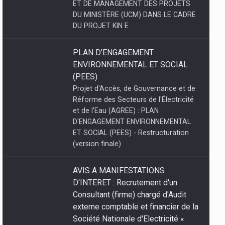
ENVIRONNEMENTAL ET SOCIAL
(PEES)
Projet d'Accès, de Gouvernance et de
Réforme des Secteurs de l'Électricité
et de l'Eau (AGREE) : PLAN
D'ENGAGEMENT ENVIRONNEMENTAL
ET SOCIAL (PEES) - Restructuration
(version finale)
AVIS A MANIFESTATIONS
D'INTERET : Recrutement d'un
Consultant (firme) chargé d'Audit
externe comptable et financier de la
Société Nationale d'Electricité «
SNEL SA )} pour les exercices
2023- 2024 et 2025.
Recrutement d'un Consultant (firme)
chargé d'Audit externe comptable et
financier de la Société Nationale
d'Electricité « SNEL SA )} pour les