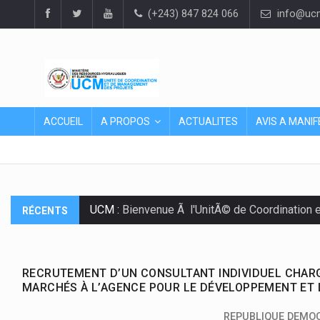
(+243) 847 824 066
info@ucm
ACCUEIL
A PROPOS
ACTUALITES
AVIS A MANIF
UCM :
Bienvenue Ã l'UnitÃ© de Coordination 
RÉCENTS
RECRUTEMENT D’UN CONSULTANT INDIVIDUEL CHARG
MARCHÉS À L’AGENCE POUR LE DÉVELOPPEMENT ET L
REPUBLIQUE DEMO