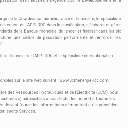
n passation des marchés à l’Agence pour le Développement et la
rge de la Coordination administrative et financière, le spécialiste
irection de l’ADPI-RDC dans la planification, d’élaborer et gérer
ards de la Banque mondiale, de lancer et finaliser dans les six
cturer une cellule de passation performante et renforcer les
é.
tif et financier de l’ADPI-RDC et le spécialiste international en
ponibles sur le site web suivant : www.ucmenergie-rdc.com.
ère des Ressources Hydrauliques et de l’Électricité (UCM), pour
nsultants ») admissibles à manifester leur intérêt à fournir les
sés doivent fournir les informations démontrant qu’ils possèdent
ter lesdits Services.