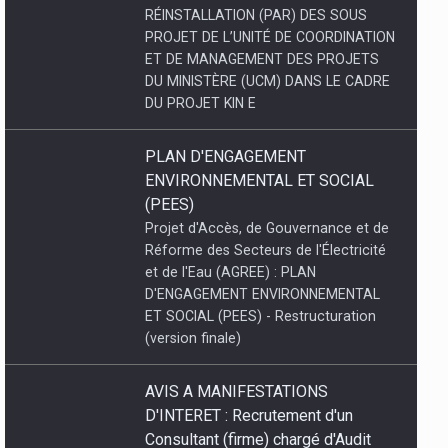
ENVIRONNEMENTAL ET SOCIAL
(PEES)
Projet d'Accès, de Gouvernance et de
Réforme des Secteurs de l'Électricité
et de l'Eau (AGREE) : PLAN
D'ENGAGEMENT ENVIRONNEMENTAL
ET SOCIAL (PEES) - Restructuration
(version finale)
AVIS A MANIFESTATIONS
D'INTERET : Recrutement d'un
Consultant (firme) chargé d'Audit
externe comptable et financier de la
Société Nationale d'Electricité «
SNEL SA )} pour les exercices
2023- 2024 et 2025.
Recrutement d'un Consultant (firme)
chargé d'Audit externe comptable et
financier de la Société Nationale
d'Electricité « SNEL SA )} pour les