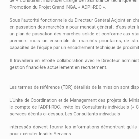
de « Consultant individuel chargé de l’assistance technique e
Promotion du Projet Grand INGA, « ADPI-RDC ».
Sous l’autorité fonctionnelle du Directeur Général Adjoint en cha
en passation des marchés a pour mandat général : d’assister la d
un plan de passation des marchés solide et conforme aux stand
premiers mois un ensemble de marchés prioritaires, de stru
capacités de l’équipe par un encadrement technique de proximit
Il travaillera en étroite collaboration avec le Directeur administ
gestion financière actuellement en recrutement.
Les termes de référence (TDR) détaillés de la mission sont dis
L’Unité de Coordination et de Management des projets du Minist
le compte de l’ADPI-RDC, invite les Consultants individuels (« C
services décrits ci-dessus. Les Consultants individuels
intéressés doivent fournir les informations démontrant qu’ils 
pour exécuter lesdits Services.