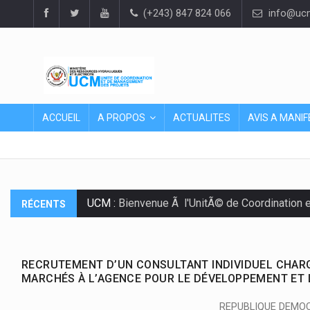
(+243) 847 824 066
info@ucm
ACCUEIL
A PROPOS
ACTUALITES
AVIS A MANIF
UCM :
Bienvenue Ã l'UnitÃ© de Coordination 
RÉCENTS
RECRUTEMENT D’UN CONSULTANT INDIVIDUEL CHARG
MARCHÉS À L’AGENCE POUR LE DÉVELOPPEMENT ET L
REPUBLIQUE DEMO