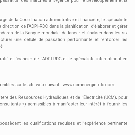
n passation des marchés à l’Agence pour le Développement et la
rge de la Coordination administrative et financière, le spécialiste
irection de l’ADPI-RDC dans la planification, d’élaborer et gérer
ards de la Banque mondiale, de lancer et finaliser dans les six
cturer une cellule de passation performante et renforcer les
é.
ratif et financier de l’ADPI-RDC et le spécialiste international en
ponibles sur le site web suivant : www.ucmenergie-rdc.com.
ère des Ressources Hydrauliques et de l’Électricité (UCM), pour
onsultants ») admissibles à manifester leur intérêt à fournir les
possèdent les qualifications requises et l’expérience pertinente