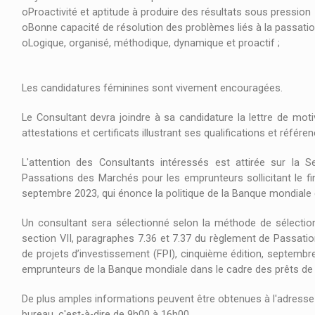
oProactivité et aptitude à produire des résultats sous pression
oBonne capacité de résolution des problèmes liés à la passatio
oLogique, organisé, méthodique, dynamique et proactif ;
Les candidatures féminines sont vivement encouragées.
Le Consultant devra joindre à sa candidature la lettre de moti
attestations et certificats illustrant ses qualifications et réf
L'attention des Consultants intéressés est attirée sur la S
Passations des Marchés pour les emprunteurs sollicitant le fi
septembre 2023, qui énonce la politique de la Banque mondiale e
Un consultant sera sélectionné selon la méthode de sélection 
section VII, paragraphes 7.36 et 7.37 du règlement de Passati
de projets d’investissement (FPI), cinquième édition, septembr
emprunteurs de la Banque mondiale dans le cadre des prêts de la
De plus amples informations peuvent être obtenues à l'adresse
bureau, c'est-à-dire de 9h00 à 16h00.