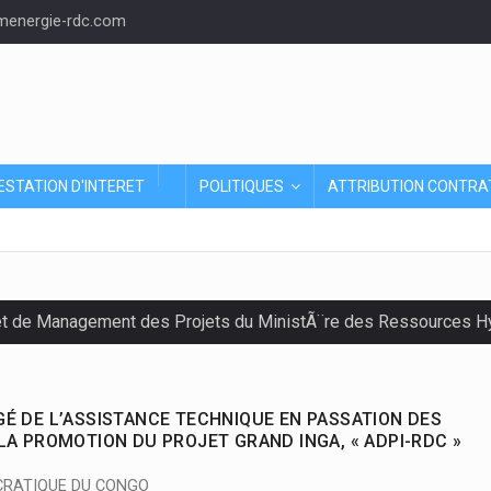
energie-rdc.com
ESTATION D'INTERET
POLITIQUES
ATTRIBUTION CONTRA
et de Management des Projets du MinistÃ¨re des Ressources Hyd
É DE L’ASSISTANCE TECHNIQUE EN PASSATION DES
A PROMOTION DU PROJET GRAND INGA, « ADPI-RDC »
CRATIQUE DU CONGO