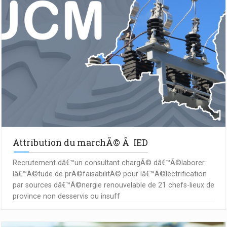
Attribution du marchÃ© Ã IED
Recrutement dâ€™un consultant chargÃ© dâ€™Ã©laborer
lâ€™Ã©tude de prÃ©faisabilitÃ© pour lâ€™Ã©lectrification
par sources dâ€™Ã©nergie renouvelable de 21 chefs-lieux de
province non desservis ou insuff