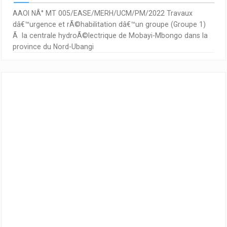
AAOI NÂ° MT 005/EASE/MERH/UCM/PM/2022 Travaux
dâ€™urgence et rÃ©habilitation dâ€™un groupe (Groupe 1)
Ã la centrale hydroÃ©lectrique de Mobayi-Mbongo dans la
province du Nord-Ubangi