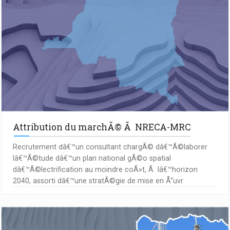
Attribution du marchÃ© Ã NRECA-MRC
Recrutement dâ€™un consultant chargÃ© dâ€™Ã©laborer
lâ€™Ã©tude dâ€™un plan national gÃ©o spatial
dâ€™Ã©lectrification au moindre coÃ»t, Ã lâ€™horizon
2040, assorti dâ€™une stratÃ©gie de mise en Å“uvr