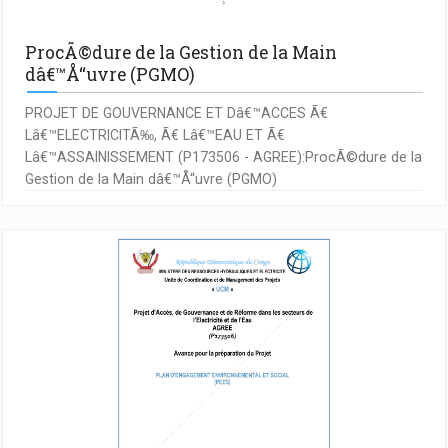
ProcÃ©dure de la Gestion de la Main
dâ€™Å“uvre (PGMO)
PROJET DE GOUVERNANCE ET Dâ€™ACCES Ã€
Lâ€™ELECTRICITÃ‰, Ã€ Lâ€™EAU ET Ã€
Lâ€™ASSAINISSEMENT (P173506 - AGREE):ProcÃ©dure de la
Gestion de la Main dâ€™Å“uvre (PGMO)