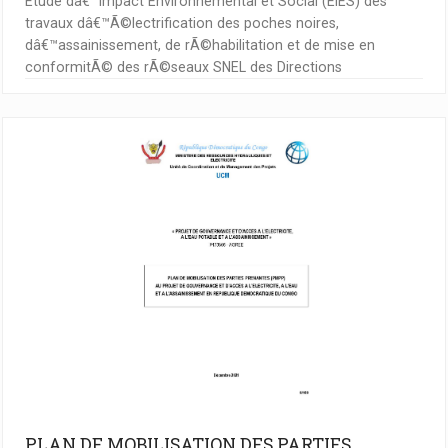
Etude dâ€™Impact Environnemental et Social (EIES) des
travaux dâ€™Ã©lectrification des poches noires,
dâ€™assainissement, de rÃ©habilitation et de mise en
conformitÃ© des rÃ©seaux SNEL des Directions
PLAN DE MOBILISATION DES PARTIES