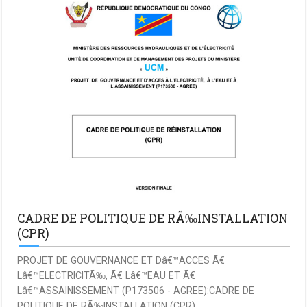
CADRE DE POLITIQUE DE RÃ‰INSTALLATION
(CPR)
PROJET DE GOUVERNANCE ET Dâ€™ACCES Ã€
Lâ€™ELECTRICITÃ‰, Ã€ Lâ€™EAU ET Ã€
Lâ€™ASSAINISSEMENT (P173506 - AGREE):CADRE DE
POLITIQUE DE RÃ‰INSTALLATION (CPR)