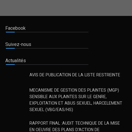
Facebook
Suivez-nous
Actualités
AVIS DE PUBLICATION DE LA LISTE RESTREINTE
MECANISME DE GESTION DES PLAINTES (MGP)
AVIS A MANIFESTATIONS D'INTERET : Recrutement d'un
SENSIBLE AUX PLAINTES SUR LE GENRE,
Consultant (firme) chargé d'Audit financier contrat de
EXPLOITATION ET ABUS SEXUEL, HARCELEMENT
performance état - SNEL SA
SEXUEL (VBG/EAS/HS)
Recrutement d'un Consultant (firme) chargé d'Audit financier
contrat de performance état - SNEL SA
RAPPORT FINAL :AUDIT TECHNIQUE DE LA MISE
EN OEUVRE DES PLANS D’ACTION DE
RÉINSTALLATION (PAR) DES SOUS PROJET DE
L’UNITÉ DE COORDINATION ET DE MANAGEMENT