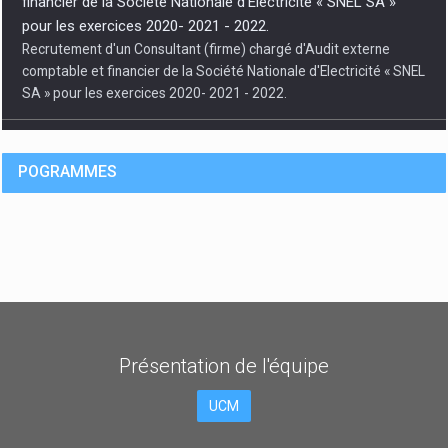
Recrutement d'un Consultant (firme) chargé d'Audit externe
comptable et financier de la Société Nationale d'Electricité « SNEL
SA » pour les exercices 2020- 2021 - 2022.
08/08/2026 À
POGRAMMES
Présentation de
l'équipe
AVIS A MANIFESTATIONS D’INTERET : Recrutement d’un
UCM
Consultant (firme) chargé du contrôle et de la surveillance
des travaux de construction de la Tour de l’Energie
Recrutement d’un Consultant (firme) chargé du contrôle et de la
surveillance des travaux de construction de la Tour de l’Energie